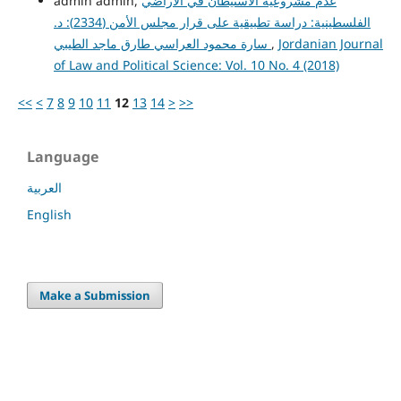
admin admin,
عدم مشروعية الاستيطان في الأراضي
الفلسطينية: دراسة تطبيقية على قرار مجلس الأمن (2334): د.
سارة محمود العراسي طارق ماجد الطيبي
,
Jordanian Journal
of Law and Political Science: Vol. 10 No. 4 (2018)
<<
<
7
8
9
10
11
12
13
14
>
>>
Language
العربية
English
Make a Submission