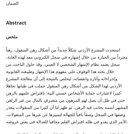
الضمان
Abstract
ملخص
استحدث المشرع الأردني شكلاً جديداً من أشكال رهن المنقول، رهناً
مجرداً من الحيازة من خلال إشهاره في سجل الكتروني معد لهذه الغاية،
سجل يعتمد نظام الإشهار الشخصي لا العيني، وقد حاول الباحث من
خلال بحثه هذا الوقوف على مفهوم هذا الإشهار وطبيعته القانونية
وإجراءاته وآثاره وانقضائه، ليخلص بالنتيجة إلى أن معالجة المشرع
الأردني لهذا الشكل من أشكال رهن المنقول حملت في طياتها تجاهلا
كبيرا لاعتبارات حماية الأشخاص حسني النية؛ بافتراض علمهم بالرهن
حتى في ظل أن يصل لهم المرهون من متصرفٍ بالمال من غير الراهن
المشهر أسمه بجانب قيد الرهن، ثم ظهر لنا أن كثيرا من المنقولات يتعذر
وصفها في السجل وصفاً نافياً للجهالة لتمييزها عن غيرها من المنقولات،
الأمر الذي يغدو في ظله افتراض العلم مجافيا للعدالة في بعض فروضه.