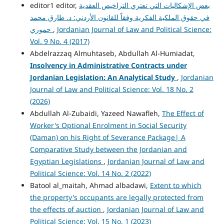
editor1 editor,
بعض الإشكاليات التي تعتري التراخيص العقدية
في حقوق الملكية الفكرية وفقاً للقانون الأردني: د. طارق محمد
حموري
,
Jordanian Journal of Law and Political Science:
Vol. 9 No. 4 (2017)
Abdelrazzaq Almuhtaseb, Abdullah Al-Humiadat,
Insolvency in Administrative Contracts under
Jordanian Legislation: An Analytical Study
,
Jordanian
Journal of Law and Political Science: Vol. 18 No. 2
(2026)
Abdullah Al-Zubaidi, Yazeed Nawafleh,
The Effect of
Worker's Optional Enrolment in Social Security
(Daman) on his Right of Severance Package| A
Comparative Study between the Jordanian and
Egyptian Legislations
,
Jordanian Journal of Law and
Political Science: Vol. 14 No. 2 (2022)
Batool al_maitah, Ahmad albadawi,
Extent to which
the property's occupants are legally protected from
the effects of auction
,
Jordanian Journal of Law and
Political Science: Vol. 15 No. 1 (2023)