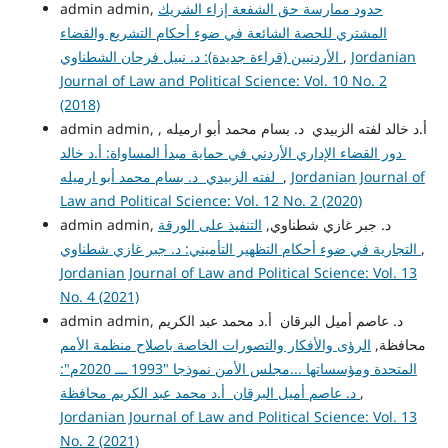
admin admin,
حدود ممارسة حق الشفعة إزاء الشريك
المشتري للحصة الشائعة في ضوء أحكام التشريع والقضاء
الأردنيين (قراءة جديدة): د. نبيل فرحان الشطناوي
,
Jordanian
Journal of Law and Political Science: Vol. 10 No. 2
(2018)
admin admin, أ.د خالد لفته الزبيدي د. بسام محمد أبو ارميله ,
دور القضاء الإداري الأردني في حماية مبدأ المساواة: أ.د خالد
لفته الزبيدي د. بسام محمد أبو ارميله
,
Jordanian Journal of
Law and Political Science: Vol. 12 No. 2 (2020)
admin admin, د. جبر غازي شطناوي,
التنفيذ على الورقة
التجارية في ضوء أحكام التظهير التأميني: د. جبر غازي شطناوي
,
Jordanian Journal of Law and Political Science: Vol. 13
No. 4 (2021)
admin admin, د. عاصم أميل البرقان أ.د محمد عبد الكريم
محافظة,
الرؤى والأفكار والتصورات الخاصة باصلاح منظمة الأمم
المتحدة ومؤسساتها ...مجلس الأمن نموذجا "1993 ـــ 2020م":
د. عاصم أميل البرقان أ.د محمد عبد الكريم محافظة
,
Jordanian Journal of Law and Political Science: Vol. 13
No. 2 (2021)