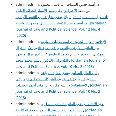
admin admin, د. أسيد حسن الذنيبات د. باسل محمود
النوايسة,
الاعتراض على تنفيذ الأسناد الخطيّة القابلة
للتحصيل أمام دائرة التنفيذ وآثاره في ظل قانون التنفيذ الأردني:
د. أسيد حسن الذنيبات د. باسل محمود النوايسة
,
Jordanian
Journal of Law and Political Science: Vol. 12 No. 4
(2020)
admin admin,
الإفلاس العابر للحدود: دراسة تحليلية مقارنة
بين القانون الأردني والقطري في ضوء قانون الأونيسترال
النموذجي: الدكتور حسام محمد البطوش* الدكتور نزال منصور
الكسواني الدكتور باسم محمد ملحم
,
Jordanian Journal of
Law and Political Science: Vol. 10 No. 3 (2018)
admin admin,
رأس المال المغامر ومدى كفاية القواعد
القانونية الواردة في قانون الشركات الاتحادي الإماراتي
لاستقطابه: دراسة مقارنة: د. مؤيد أحمد العبيدات
,
Jordanian
Journal of Law and Political Science: Vol. 10 No. 2
(2018)
admin admin,
حق الاختصاص في القانون المدني القطري
دراسة مقارنة: د. عبد الرحمن جمعة الحلالشة
,
Jordanian