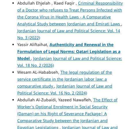
Abdullah Ehjelah , Raed Faqir ,
Criminal Responsibility
of a Doctor who refuses to Treat Persons Infected with
the Corona Virus in Health Laws - A Comparative
Analytical Study between Jordanian and Emirati Laws
,
Jordanian Journal of Law and Political Science: Vol. 14
No. 3 (2022)
Yassir Aliftaihat,
Authenticity and Renewal in the
Formulation of Legal Norms: Qatari Legislation as a
Model
,
Jordanian Journal of Law and Political Science:
Vol. 18 No. 2 (2026)
Wesam AL-Hababseh,
The legal regulation of the
service certificate in the Jordanian labor law: a
comparative study
,
Jordanian Journal of Law and
Political Science: Vol. 16 No. 2 (2024)
Abdullah Al-Zubaidi, Yazeed Nawafleh,
The Effect of
Worker's Optional Enrolment in Social Security
(Daman) on his Right of Severance Package| A
Comparative Study between the Jordanian and
Egyptian Legislations
,
Jordanian Journal of Law and