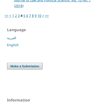
Journal of Law and Political Science: Vol. 10 No. 1
(2018)
<<
<
1
2
3
4
5
6
7
8
9
10
>
>>
Language
العربية
English
Make a Submission
Information