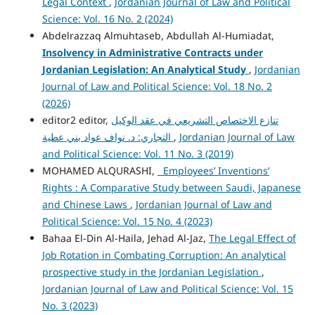
Legal Context
,
Jordanian Journal of Law and Political
Science: Vol. 16 No. 2 (2024)
Abdelrazzaq Almuhtaseb, Abdullah Al-Humiadat,
Insolvency in Administrative Contracts under
Jordanian Legislation: An Analytical Study
,
Jordanian
Journal of Law and Political Science: Vol. 18 No. 2
(2026)
editor2 editor,
تنازع الاختصاص التشريعي في عقد الوكيل
التجاري: د. نواف عواد بني عطية
,
Jordanian Journal of Law
and Political Science: Vol. 11 No. 3 (2019)
MOHAMED ALQURASHI,
Employees’ Inventions’
Rights : A Comparative Study between Saudi, Japanese
and Chinese Laws
,
Jordanian Journal of Law and
Political Science: Vol. 15 No. 4 (2023)
Bahaa El-Din Al-Haila, Jehad Al-Jaz,
The Legal Effect of
Job Rotation in Combating Corruption: An analytical
prospective study in the Jordanian Legislation
,
Jordanian Journal of Law and Political Science: Vol. 15
No. 3 (2023)