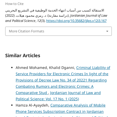
How to Cite
الاستقالة كسبب من أسباب انتهاء الخدمة الوظيفية في التشريع البحريني
(دراسة مقارنة): د. رمزي محمود هيلات. (2022).
Jordanian Journal of Law
and Political Science
,
12
(3).
https://doi.org/10.35682/jjlps.v12i3.167
More Citation Formats
Similar Articles
Ahmed Mohamed, Khalid Dganni,
Criminal Liability of
Service Providers for Electronic Crimes In light of the
Provisions of Decree Law No. 34 of 20221 Regarding
Combating Rumors and Electronic Crimes: A
Comparative Stud
,
Jordanian Journal of Law and
Political Science: Vol. 17 No. 1 (2025)
Hamza Al-Ayaydeh,
Comparative Analysis of Mobile
Phone Services Subscription Contract in Jordanian