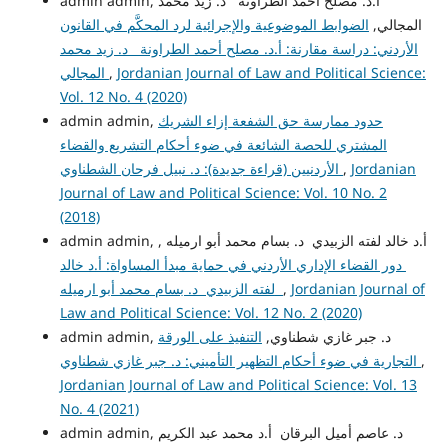
admin admin, أ.د. مصلح أحمد الطراونة د. زيد محمد
المجالي,
الضوابط الموضوعية والإجرائية لرد المحكَّم في القانون
الأردني: دراسة مقارنة: أ.د. مصلح أحمد الطراونة د. زيد محمد
Jordanian Journal of Law and Political Science:
,
المجالي
Vol. 12 No. 4 (2020)
حدود ممارسة حق الشفعة إزاء الشريك
admin admin,
المشتري للحصة الشائعة في ضوء أحكام التشريع والقضاء
Jordanian
,
الأردنيين (قراءة جديدة): د. نبيل فرحان الشطناوي
Journal of Law and Political Science: Vol. 10 No. 2
(2018)
admin admin, أ.د خالد لفته الزبيدي د. بسام محمد أبو ارميله ,
دور القضاء الإداري الأردني في حماية مبدأ المساواة: أ.د خالد
Jordanian Journal of
,
لفته الزبيدي د. بسام محمد أبو ارميله
Law and Political Science: Vol. 12 No. 2 (2020)
admin admin, د. جبر غازي شطناوي,
التنفيذ على الورقة
,
التجارية في ضوء أحكام التظهير التأميني: د. جبر غازي شطناوي
Jordanian Journal of Law and Political Science: Vol. 13
No. 4 (2021)
admin admin, د. عاصم أميل البرقان أ.د محمد عبد الكريم