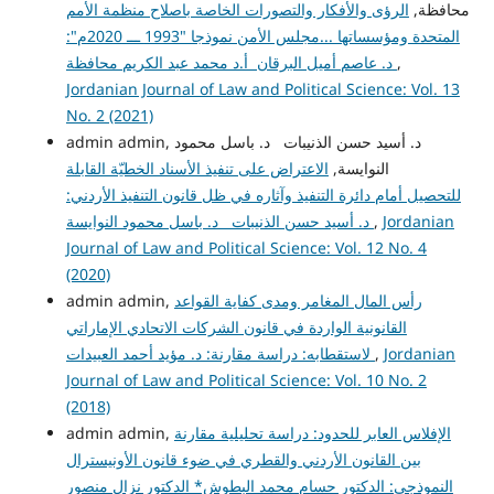
محافظة,
الرؤى والأفكار والتصورات الخاصة باصلاح منظمة الأمم
المتحدة ومؤسساتها ...مجلس الأمن نموذجا "1993 ـــ 2020م":
,
د. عاصم أميل البرقان أ.د محمد عبد الكريم محافظة
Jordanian Journal of Law and Political Science: Vol. 13
No. 2 (2021)
admin admin, د. أسيد حسن الذنيبات د. باسل محمود
النوايسة,
الاعتراض على تنفيذ الأسناد الخطيّة القابلة
للتحصيل أمام دائرة التنفيذ وآثاره في ظل قانون التنفيذ الأردني:
Jordanian
,
د. أسيد حسن الذنيبات د. باسل محمود النوايسة
Journal of Law and Political Science: Vol. 12 No. 4
(2020)
رأس المال المغامر ومدى كفاية القواعد
admin admin,
القانونية الواردة في قانون الشركات الاتحادي الإماراتي
Jordanian
,
لاستقطابه: دراسة مقارنة: د. مؤيد أحمد العبيدات
Journal of Law and Political Science: Vol. 10 No. 2
(2018)
الإفلاس العابر للحدود: دراسة تحليلية مقارنة
admin admin,
بين القانون الأردني والقطري في ضوء قانون الأونيسترال
النموذجي: الدكتور حسام محمد البطوش* الدكتور نزال منصور