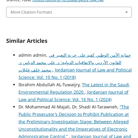
More Citation Formats
Similar Articles
حماية الأمن الوطني كقيد على حرية التعبير في
admin admin,
القانون الأردني والاتفاقيات الدولية: د. علي محمد الدباس د.
Jordanian Journal of Law and Political
,
محمد خلف غليلات
Science: Vol. 10 No. 1 (2018)
Ibrahim Abdullah AL-Tuwaijry,
The Latest in the Saudi
Environmental Regulation 2020
,
Jordanian Journal of
Law and Political Science: Vol. 16 No. 1 (2024)
Dr. Mohammad Al-Majali, Dr. Shadi Al-Tarawneh,
“The
Public Prosecutor’s Decision to Prohibit Publication at
the Preliminary Investigation Stage: Between Alleged
Unconstitutionality and the Imperatives of Electronic
Administrative Control.”
,
Jordanian Journal of Law and