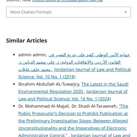
More Citation Formats
Similar Articles
حماية الأمن الوطني كقيد على حرية التعبير في
admin admin,
القانون الأردني والاتفاقيات الدولية: د. علي محمد الدباس د.
Jordanian Journal of Law and Political
,
محمد خلف غليلات
Science: Vol. 10 No. 1 (2018)
Ibrahim Abdullah AL-Tuwaijry,
The Latest in the Saudi
Environmental Regulation 2020
,
Jordanian Journal of
Law and Political Science: Vol. 16 No. 1 (2024)
Dr. Mohammad Al-Majali, Dr. Shadi Al-Tarawneh,
“The
Public Prosecutor’s Decision to Prohibit Publication at
the Preliminary Investigation Stage: Between Alleged
Unconstitutionality and the Imperatives of Electronic
Administrative Control.”
,
Jordanian Journal of Law and