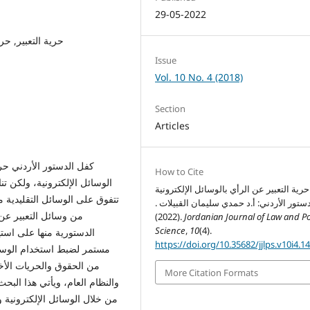
29-05-2022
حرية التعبير, حر
Issue
Vol. 10 No. 4 (2018)
Section
Articles
كفل الدستور الأردني حري
How to Cite
الوسائل الإلكترونية، ولكن تن
رية التعبير عن الرأي بالوسائل الإلكترونية
تتفوق على الوسائل التقليدية م
لدستور الأردني: أ.د حمدي سليمان القبيلات
من وسائل التعبير عن 
(2022).
Jordanian Journal of Law and Pol
Science
,
10
(4).
الدستورية منها على است
https://doi.org/10.35682/jjlps.v10i4.1
مستمر لضبط استخدام الوسائل
من الحقوق والحريات الأخر
More Citation Formats
والنظام العام، ويأتي هذا البحث
من خلال الوسائل الإلكترونية 