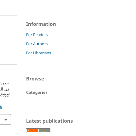
Information
For Readers
For Authors
For Librarians
Browse
حدود ح
في ا .
Categories
itical
48
Latest publications