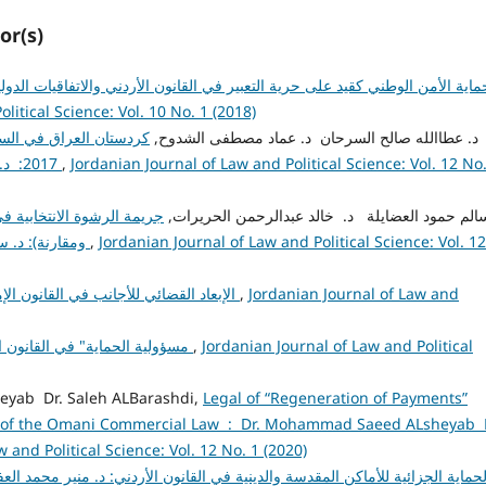
or(s)
ماية الأمن الوطني كقيد على حرية التعبير في القانون الأردني والاتفاقيات الدو
litical Science: Vol. 10 No. 1 (2018)
admin admin, د. عطاالله صالح السرحان د. عماد مصطفى الشدوح,
2017: د. عطاالله صالح السرحان د. عماد مصطفى الشدوح
,
Jordanian Journal of Law and Political Science: Vol. 12 No
admin admin, سالم حمود العضايلة د. خالد عبدالرحمن الحريرات
جريمة الرشوة الانتخابية في
ومقارنة): د. سالم حمود العضايلة د. خالد عبدالرحمن الحريرات
,
Jordanian Journal of Law and Political Science: Vol. 12
الإبعاد القضائي للأجانب في القانون الإماراتي: د. عبدالإله محمد النوايسة
,
Jordanian Journal of Law and
"مسؤولية الحماية" في القانون الدولي: أ..د. محمد يوسف علوان
,
Jordanian Journal of Law and Political
yab Dr. Saleh ALBarashdi,
Legal of “Regeneration of Payments”
ght of the Omani Commercial Law : Dr. Mohammad Saeed ALsheyab 
 and Political Science: Vol. 12 No. 1 (2020)
الحماية الجزائية للأماكن المقدسة والدينية في القانون الأردني: د. منير محمد ال