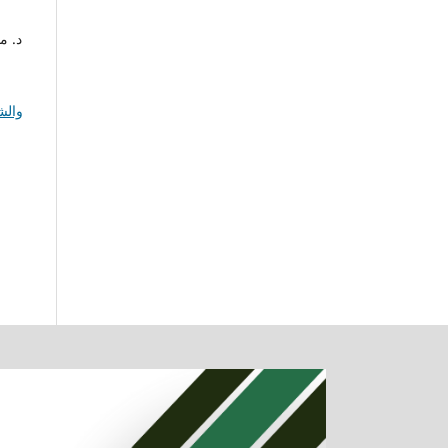
د. مح,
والش