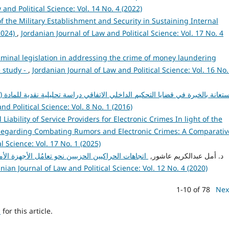
and Political Science: Vol. 14 No. 4 (2022)
f the Military Establishment and Security in Sustaining Internal
-2024)
,
Jordanian Journal of Law and Political Science: Vol. 17 No. 4
iminal legislation in addressing the crime of money laundering
 study -
,
Jordanian Journal of Law and Political Science: Vol. 16 No.
nd Political Science: Vol. 8 No. 1 (2016)
 Liability of Service Providers for Electronic Crimes In light of the
 Regarding Combating Rumors and Electronic Crimes: A Comparativ
l Science: Vol. 17 No. 1 (2025)
admin admin, د. أمل عبدالكريم عاشور,
اتجاهات الحراكيين الحزبيين نحو تعامُل الأجهزة الأ
nian Journal of Law and Political Science: Vol. 12 No. 4 (2020)
1-10 of 78
Nex
h
for this article.