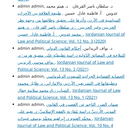
admin admin, د. سلطان ناصر القرعان د. هيثم محمد
عدوس أ. فاطمة عادل حسين ,
طبيعة العلاقة بين الأحزاب
السياسية في الأردن وأثرها على تحقيق وظائفها من وجهة نظر
الحزبيين وغير الحزبيين : د. سلطان ناصر القرعان د. هيثم
Jordanian Journal of
,
محمد عدوس أ. فاطمة عادل حسين
Law and Political Science: Vol. 12 No. 3 (2020)
admin admin, د. نواف الزيدانين,
أحكام القانون الدولي
للملاحة في المضائق الدّولية دراسة تطبيقيّة على مضيق هرمز: د.
Jordanian Journal of Law and
,
نواف موسى الزيديين
Political Science: Vol. 13 No. 2 (2021)
الحصانة القضائية الجزائية للمبعوث الدبلوماسي
admin admin,
وتطبيقاتها في التشريعين الأردني والإماراتي: د. طايل محمود
Jordanian Journal of Law
,
الشياب زياد محمد سلامة جفال
and Political Science: Vol. 13 No. 1 (2021)
ضمان الضرر الناجم عن الغصب في القانون
admin admin,
المدني الأُردنيِّ دراسة مُقارَنة بالفقه الإِسلاميِّ: د. نعيم على
Jordanian
,
محمَّد العتوم د. إِبراهيم محمَّد يوسف عبيدات
Journal of Law and Political Science: Vol. 10 No. 4