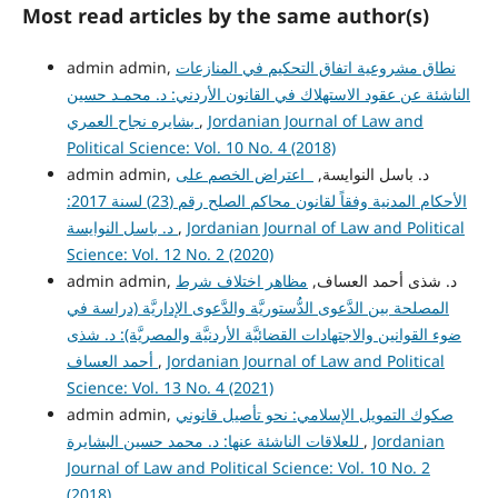
Most read articles by the same author(s)
نطاق مشروعية اتفاق التحكيم في المنازعات
admin admin,
الناشئة عن عقود الاستهلاك في القانون الأردني: د. محمـد حسين
Jordanian Journal of Law and
,
بشايره نجاح العمري
Political Science: Vol. 10 No. 4 (2018)
admin admin, د. باسل النوايسة,
اعتراض الخصم على
الأحكام المدنية وفقاً لقانون محاكم الصلح رقم (23) لسنة 2017:
Jordanian Journal of Law and Political
,
د. باسل النوايسة
Science: Vol. 12 No. 2 (2020)
admin admin, د. شذى أحمد العساف,
مظاهر اختلاف شرط
المصلحة بين الدَّعوى الدُّستوريَّة والدَّعوى الإداريَّة (دراسة في
ضوء القوانين والاجتهادات القضائيَّة الأردنيَّة والمصريَّة): د. شذى
Jordanian Journal of Law and Political
,
أحمد العساف
Science: Vol. 13 No. 4 (2021)
صكوك التمويل الإسلامي: نحو تأصيل قانوني
admin admin,
Jordanian
,
للعلاقات الناشئة عنها: د. محمد حسين البشايرة
Journal of Law and Political Science: Vol. 10 No. 2
(2018)