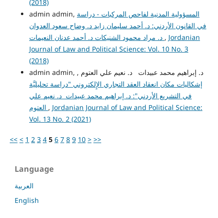
(2018)
المسؤولية المدنية لفاحص المركبات - دراسة
admin admin,
في القانون الأردني: د. أحمد سليمان زايد د. وضاح سعود العدوان
Jordanian
,
د. مراد محمود الشنيكات د. أحمد عدنان النعيمات
Journal of Law and Political Science: Vol. 10 No. 3
(2018)
admin admin, د. إبراهيم محمد عبيدات د. نعيم علي العتوم ,
إشكاليات مكان انعقاد العقد التجاري الإِلكتروني "دراسة تحليليَّة
في التشريع الأردني": د. إبراهيم محمد عبيدات د. نعيم علي
Jordanian Journal of Law and Political Science:
,
العتوم
Vol. 13 No. 2 (2021)
<<
<
1
2
3
4
5
6
7
8
9
10
>
>>
Language
العربية
English