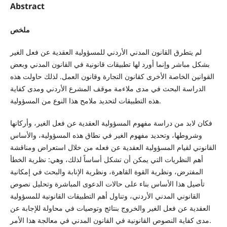
Abstract
ملخص
لم يتطرق القانون المدني الأردني للمسؤولية العقدية عن فعل الغير
بشكل مباشر وإنما أورد لها تطبيقات قانونية في القانون المدني وبعض
القوانين الخاصة الأخرى كقانون التجارة وقانون العمل. لذلك حاولت هذه
الدراسة البحث في مدى ملاءمة موقف المشرع الأردني ومدى كفاية
هذه التطبيقات لتحديد ملامح هذا النوع من المسؤولية.
فكان لابد من دراسة مفهوم المسؤولية العقدية عن فعل الغير، وأركانها
وشروطها، وتحديد مفهوم الغير في نطاق هذه المسؤولية، والأساس
القانوني لقيام المسؤولية العقدية عن فعله من خلال استعراض ومناقشة
أهم النظريات التي يمكن أن تشكل أساساً لذلك، وهي: نظرية الخطأ
المفترض، ونظرية القوة القاهرة، ونظرية الإنابة والبحث في إمكانية
تأصيل هذا الأساس بناء على حالات الدعوى المباشرة وتحليل نصوص
القانوني المدني الأردني، وتناول أهم التطبيقات القانونية للمسؤولية
العقدية عن فعل الغير والخروج بنتائج وتوصيات في محاولة للإجابة عن
مدى كفاية النصوص القانونية في القانون المدني في معالجة هذا الأمر.