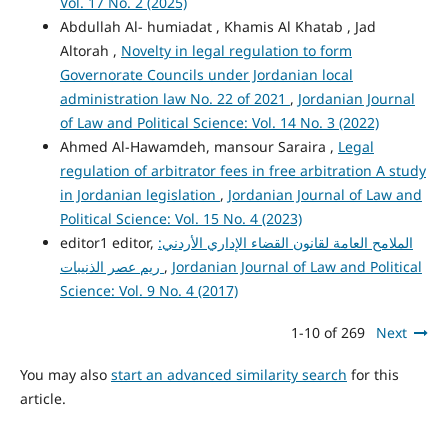
Vol. 17 No. 2 (2025)
Abdullah Al- humiadat , Khamis Al Khatab , Jad
Altorah ,
Novelty in legal regulation to form
Governorate Councils under Jordanian local
administration law No. 22 of 2021
,
Jordanian Journal
of Law and Political Science: Vol. 14 No. 3 (2022)
Ahmed Al-Hawamdeh, mansour Saraira ,
Legal
regulation of arbitrator fees in free arbitration A study
in Jordanian legislation
,
Jordanian Journal of Law and
Political Science: Vol. 15 No. 4 (2023)
الملامح العامة لقانون القضاء الإداري الأردني:
editor1 editor,
Jordanian Journal of Law and Political
,
ريم عصر الذنيبات
Science: Vol. 9 No. 4 (2017)
1-10 of 269
Next
You may also
start an advanced similarity search
for this
article.