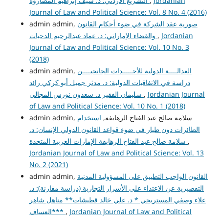
Jordanian
,
التشريع الأردني: د. سيف إبراهيم المصاروة
Journal of Law and Political Science: Vol. 8 No. 4 (2016)
صورية عقد الشركة في ضوء أحكام القانون
admin admin,
Jordanian
,
والقضاء الإماراتي: د. عماد عبدالرحيم الدحيات
Journal of Law and Political Science: Vol. 10 No. 3
(2018)
العدالــــة الدولية للأحـــــداث الجانحيــــن
admin admin,
دراسة في الاتفاقيات الدولية: د. مدثر جميل أبو كركي رائد
Jordanian Journal
,
سليمان الفقير د. سعدون نورس المجالي
of Law and Political Science: Vol. 10 No. 1 (2018)
admin admin, سلامة صالح عبد الفتاح الرهايفة,
استخدام
الطائرات دون طيار في ضوء قواعد القانون الدولي الإنسان: د.
,
سلامة صالح عبد الفتاح الرهايفة الإمارات العربية المتحدة
Jordanian Journal of Law and Political Science: Vol. 13
No. 2 (2021)
القانون الواجب التطبيق على المسؤولية المدنية
admin admin,
التقصيرية عن الاعتداء على الأسرار التجارية (دراسة مقارنة): د.
علاء وصفي المستريحي * د. علي خالد قطيشات** مناهل شاهر
Jordanian Journal of Law and Political
,
العساف***