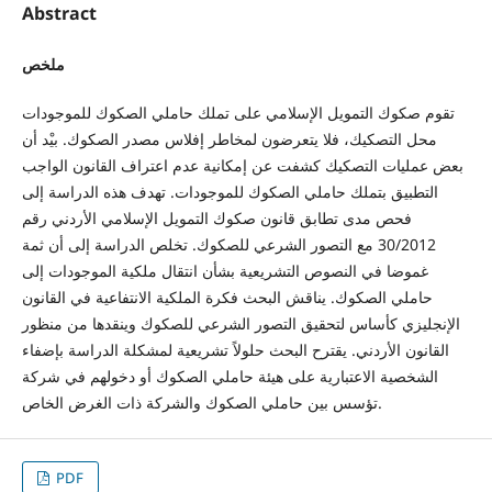
Abstract
ملخص
تقوم صكوك التمويل الإسلامي على تملك حاملي الصكوك للموجودات
محل التصكيك، فلا يتعرضون لمخاطر إفلاس مصدر الصكوك. بيْد أن
بعض عمليات التصكيك كشفت عن إمكانية عدم اعتراف القانون الواجب
التطبيق بتملك حاملي الصكوك للموجودات. تهدف هذه الدراسة إلى
فحص مدى تطابق قانون صكوك التمويل الإسلامي الأردني رقم
30/2012 مع التصور الشرعي للصكوك. تخلص الدراسة إلى أن ثمة
غموضا في النصوص التشريعية بشأن انتقال ملكية الموجودات إلى
حاملي الصكوك. يناقش البحث فكرة الملكية الانتفاعية في القانون
الإنجليزي كأساس لتحقيق التصور الشرعي للصكوك وينقدها من منظور
القانون الأردني. يقترح البحث حلولاً تشريعية لمشكلة الدراسة بإضفاء
الشخصية الاعتبارية على هيئة حاملي الصكوك أو دخولهم في شركة
تؤسس بين حاملي الصكوك والشركة ذات الغرض الخاص.
PDF