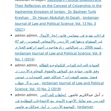
Their Reflection on the Concept of Citizenship in the
Hashemite Kingdom of Jordan: Dr. Basheer Turki
Kreshan Dr. Hasan Abdullah Al-Dajah
,
Jordanian
Journal of Law and Political Science: Vol. 13 No. 3
(2021)
admin admin,
قراءات نقدية في مضامين قانون إيجار الأموال
غير المنقولة وبيعها لغير الأردنيين والأشخاص المعنويين رقم 47
لسنه 2006 : د. عبدالناصر زياد هياجنه د. أحمد إبراهيم الحياري
,
Jordanian Journal of Law and Political Science: Vol. 8
No. 1 (2016)
admin admin,
الحماية الجزائية للتدابير التكنولوجية الفعّالة
وفق قانون حماية حق المؤلف والحقوق المجاورة الأردني: د.
فيصل محمد الشقيرات * عبدالله خضر الحميدات د. خميس
عبدربه آل خطاب
,
Jordanian Journal of Law and Political
Science: Vol. 10 No. 2 (2018)
admin admin, د. أمل عبدالكريم عاشور,
اتجاهات الحراكيين
الحزبيين نحو تعامُل الأجهزة الأمنية مع الاحتجاجات المطلبية في
المجتمع الأردني: د. أمل عبدالكريم عاشور
,
Jordanian