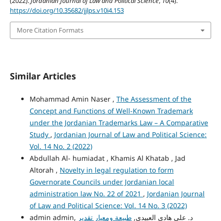
(2022).
Jordanian Journal of Law and Political Science
,
10
(4).
https://doi.org/10.35682/jjlps.v10i4.153
More Citation Formats
Similar Articles
Mohammad Amin Naser ,
The Assessment of the
Concept and Functions of Well-Known Trademark
under the Jordanian Trademarks Law – A Comparative
Study
,
Jordanian Journal of Law and Political Science:
Vol. 14 No. 2 (2022)
Abdullah Al- humiadat , Khamis Al Khatab , Jad
Altorah ,
Novelty in legal regulation to form
Governorate Councils under Jordanian local
administration law No. 22 of 2021
,
Jordanian Journal
of Law and Political Science: Vol. 14 No. 3 (2022)
admin admin, د. علي هادي العبيدي,
طبيعة ومعيار تقدير