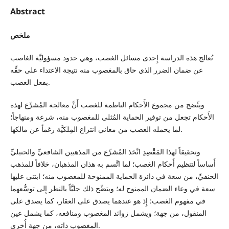
Abstract
ملخص
تُعالج هذه الدراسة إِحدى مسائل الغصب، وهي حدود مسؤوليَّة الغاصب
عن ضمان الضرر الذي حاق بالمغصوب منه نتيجة الاعتداء على حقِّه
بفعل الغصب.
ويتِّضح من مجموع الأَحكام الناظمة للغصب أَنَّ معالجة المُشرِّع لهذه
الأَحكام تجعل من توفير الحماية المُثلى للمغصوب منه، شرعة ومنهاجاً؛
لما يحمله الغصب من معاني انتزاع المِلكيَّة رغماً عن مالكها.
وتحقيقاً لهذا المَقْصِدِ اتَّخذ المُشرِّع من المذهبين الشافعيِّ والحنبليِّ
أَساساً لتنظيم أَحكام الغصب؛ لما اتَّسم به هذان المذهبان، خلافاً للمذهب
الحنفيِّ، من سعة في دائرة الحماية الممنوحة للمغصوب منه؛ ابتنى عليها
سعة في وعاء الضمان الممنوح له؛ ويتضِّح ذلك جليَّاً بالنظر إِلى توسُّعهما
في مفهوم الغصب: إِذ هو عندهما يصدق على العقار، كما يصدق على
المنقول، من جهة؛ ويشمل زوائد المغصوب ومنافعه، كما يشمل عين
المغصوب ذاته، من جهة أُخرى.