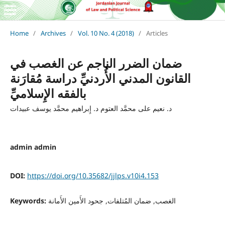
Home
/
Archives
/
Vol. 10 No. 4 (2018)
/
Articles
ضمان الضرر الناجم عن الغصب في
القانون المدني الأُردنيِّ دراسة مُقارَنة
بالفقه الإِسلاميِّ
د. نعيم على محمَّد العتوم د. إِبراهيم محمَّد يوسف عبيدات
admin admin
DOI:
https://doi.org/10.35682/jjlps.v10i4.153
Keywords:
الغصب, ضمان المُتلفات, جحود الأَمين الأَمانة