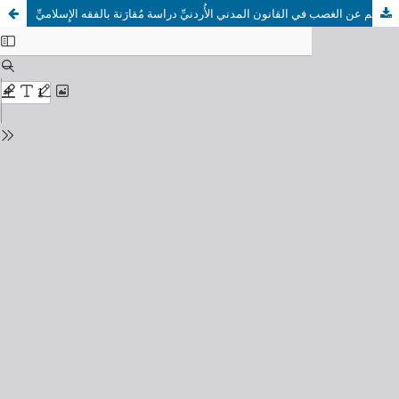
ضمان الضرر الناجم عن الغصب في القانون المدني الأُردنيِّ دراسة مُقارَنة بالفقه الإِسلاميِّ