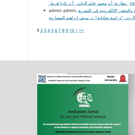
Jo
,
مقارنة: أ.د محمد حاتم البيات أ د. ناديا قزمار
التحقير الإلكترونية في التشريع
1
2
3
4
5
6
7
8
9
10
>
>>