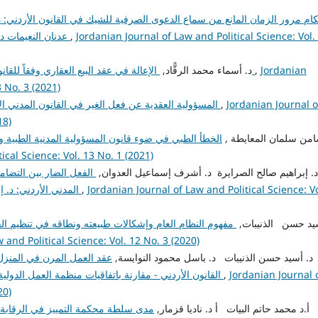
ام مرور الزمان المانع من سماع الدعوى الصرفية للشيك في القانون الأردني: د. 
Jordanian Journal of Law and Political Science: Vol.
,
عدنان النعيمات د. علي أحمد الزعـــــــــبي د. مراد محمد الشنيـكات
Jordanian
,
الإعالة في عقد البيع العقاري وفقاً للقانون الأردني: د. أسماء محمد الرقًّاد
admin admin, د. أسماء محمد الرقًّاد,
3 No. 3 (2021)
Jordanian Journal o
,
المسؤولية العقدية عن فعل الغير في القانون المدني الأردني: د. نجم رياض نجم الربضي
18)
admin, د. ضامن سلمان المعايطة ,
الخطأ الطبي في ضوء قانون المسؤولية المدنية الطبية 
ical Science: Vol. 13 No. 1 (2021)
admin admin, د. إبراهيم صالح الصرايرة د. أشرف إسماعيل العدوان,
الفعل الضار بين التضام
Jordanian Journal of Law and Political Science: Vo
,
المدني الأردني: د. إبراهيم صالح الصرايرة د. أشرف إسماعيل العدوان
admi, د. أسيد حسن الذنيبات,
مفهوم النظام العام وإشكالات طبيعته ونطاقه في تنظيم القا
 and Political Science: Vol. 12 No. 3 (2020)
admin admin, د. أسيد حسن الذنيبات د. باسل محمود النوايسة,
عقد العمل المرن في المنزل
Jordanian Journal 
,
القانون الأردني - مقارنة باتفاقيات منظمة العمل الدولية: د. أسيد حسن الذنيبات د. باسل محمود النوايسة
20)
admin admin, أ.د محمد حاتم البيات أ د. ناديا قزمار,
مدى سلطة محكمة التمييز في الرقابة 