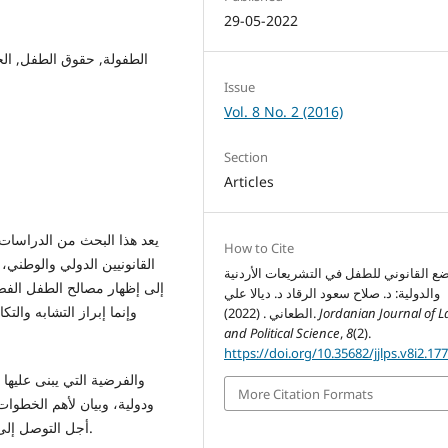
29-05-2022
الطفولة, حقوق الطفل, الحم
Issue
Vol. 8 No. 2 (2016)
Section
Articles
يعد هذا البحث من الدراسات 
How to Cite
القانونيين الدولي والوطني،
ضع القانوني للطفل في التشريعات الأردنية
إلى إظهار مصالح الطفل الفضلى
والدولية: د. صلاح سعود الرقاد د. ديالا علي
وإنما إبراز التشابه والت
Jordanian Journal of 
الطعاني . (2022).
and Political Science
,
8
(2).
https://doi.org/10.35682/jjlps.v8i2.17
والفرضية التي يبنى عليها
More Citation Formats
ودولية، وبيان لأهم الخطوات
أجل التوصل إلى امكانية التطبيق لهذه الحقوق على أرض الواقع من عدمه.