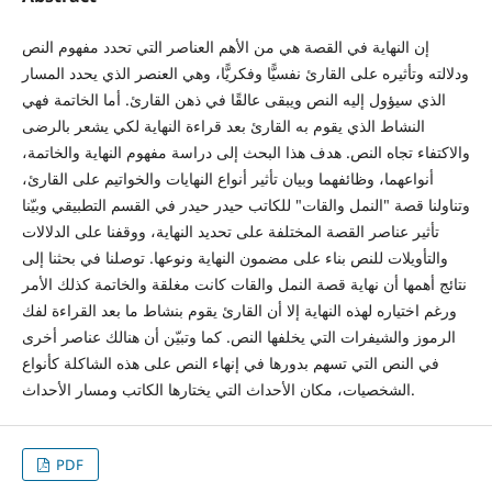
إن النهاية في القصة هي من الأهم العناصر التي تحدد مفهوم النص
ودلالته وتأثيره على القارئ نفسيًّا وفكريًّا، وهي العنصر الذي يحدد المسار
الذي سيؤول إليه النص ويبقى عالقًا في ذهن القارئ. أما الخاتمة فهي
النشاط الذي يقوم به القارئ بعد قراءة النهاية لكي يشعر بالرضى
والاكتفاء تجاه النص. هدف هذا البحث إلى دراسة مفهوم النهاية والخاتمة،
أنواعهما، وظائفهما وبيان تأثير أنواع النهايات والخواتيم على القارئ،
وتناولنا قصة "النمل والقات" للكاتب حيدر حيدر في القسم التطبيقي وبيّنا
تأثير عناصر القصة المختلفة على تحديد النهاية، ووقفنا على الدلالات
والتأويلات للنص بناء على مضمون النهاية ونوعها. توصلنا في بحثنا إلى
نتائج أهمها أن نهاية قصة النمل والقات كانت مغلقة والخاتمة كذلك الأمر
ورغم اختياره لهذه النهاية إلا أن القارئ يقوم بنشاط ما بعد القراءة لفك
الرموز والشيفرات التي يخلفها النص. كما وتبيّن أن هنالك عناصر أخرى
في النص التي تسهم بدورها في إنهاء النص على هذه الشاكلة كأنواع
الشخصيات، مكان الأحداث التي يختارها الكاتب ومسار الأحداث.
PDF