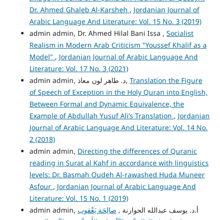
Dr. Ahmed Ghaleb Al-Karsheh
,
Jordanian Journal of
Arabic Language And Literature: Vol. 15 No. 3 (2019)
admin admin, Dr. Ahmed Hilal Bani Issa ,
Socialist
Realism in Modern Arab Criticism "Youssef Khalif as a
Model"
,
Jordanian Journal of Arabic Language And
Literature: Vol. 17 No. 3 (2021)
admin admin, د. طاهر لون معاذ,
Translation the Figure
of Speech of Exception in the Holy Quran into English,
Between Formal and Dynamic Equivalence, the
Example of Abdullah Yusuf Ali’s Translation
,
Jordanian
Journal of Arabic Language And Literature: Vol. 14 No.
2 (2018)
admin admin,
Directing the differences of Quranic
reading in Surat al Kahf in accordance with linguistics
levels: Dr. Basmah Oudeh Al-rawashed Huda Muneer
Asfour
,
Jordanian Journal of Arabic Language And
Literature: Vol. 15 No. 1 (2019)
admin admin, أ.د. يوسف عبدالله الجوارنة ,
صالِحَة يَعْقوب