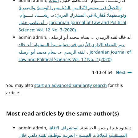
admin admin, د. رشـــــاد تـــــوام أ.د.عاصم خليل,
الثّباتُ
والتّحولُ في تصميمِ النّظامين السّياسيين التّونسيّ والمِصريّ
وتوصيفهما: مُقاربةٌ في المشتركِ العربيّ: د. رشـــــاد تـــــوام
Jordanian Journal of Law and Political
,
أ.د.عاصم خليل
Science: Vol. 12 No. 3 (2020)
admin admin, أ.د خالد لفته الزبيدي د. بسام محمد أبو ارميله ,
دور القضاء الإداري الأردني في حماية مبدأ المساواة: أ.د خالد
Jordanian Journal of
,
لفته الزبيدي د. بسام محمد أبو ارميله
Law and Political Science: Vol. 12 No. 2 (2020)
1-10 of 64
Next
You may also
start an advanced similarity search
for this
article.
Most read articles by the same author(s)
admin admin, د. عنود عبد الرحمن الحباشنة,
استشراف الآفاق
المستقبلية للعلاقات الصينية - العربية بتوظيف تقنية دلفي خلال