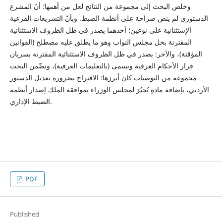
وخلص البحث إلى مجموعة من النتائج لعل من أهمها؛ أنّ المشرع
الدستوري لم ينص صراحة على أنظمة الضبط. وبأنّ التشريعات الفرعية
الإستثنائية على نوعين؛ أحدهما يصدر في ظل الظروف الاستثنائية
المقترنة بحل مجلس النواب وهو ما يطلق عليه مصطلح (القوانين
المؤقتة)، والآخر: يصدر في ظل الظروف الاستثنائية المقترنة بسريان
قرار الأحكام العرفية ويسمى (بالتعليمات العرفية)، وتضّمن البحث
مجموعة من التوصيات كان أبرزها؛ الاقتراح بضرورة تعديل الدستور
الأردني، بإضافة مادةٍ تُجيُز لمجلس الوزراء بموافقة الملك إصدار أنظمة
الضبط الإداري.
PDF
Published