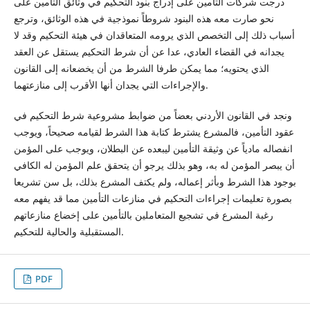
درجت شركات التأمين على إدراج بنود التحكيم في وثائق التأمين على
نحو صارت معه هذه البنود شروطاً نموذجية في هذه الوثائق، وترجع
أسباب ذلك إلى التخصص الذي يرومه المتعاقدان في هيئة التحكيم وقد لا
يجدانه في القضاء العادي، عدا عن أن شرط التحكيم يستقل عن العقد
الذي يحتويه؛ مما يمكن طرفا الشرط من أن يخضعانه إلى القانون
والإجراءات التي يجدان أنها الأقرب إلى منازعتهما.
ونجد في القانون الأردني بعضاً من ضوابط مشروعية شرط التحكيم في
عقود التأمين، فالمشرع يشترط كتابة هذا الشرط لقيامه صحيحاً، ويوجب
انفصاله مادياً عن وثيقة التأمين ليبعده عن البطلان، ويوجب على المؤمن
أن يبصر المؤمن له به، وهو بذلك يرجو أن يتحقق علم المؤمن له الكافي
بوجود هذا الشرط وبأثر إعماله، ولم يكتف المشرع بذلك، بل سن تشريعا
بصورة تعليمات إجراءات التحكيم في منازعات التأمين مما قد يفهم معه
رغبة المشرع في تشجيع المتعاملين بالتأمين على إخضاع منازعاتهم
المستقبلية والحالية للتحكيم.
PDF