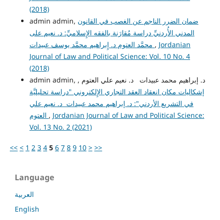
(2018)
ضمان الضرر الناجم عن الغصب في القانون
admin admin,
المدني الأُردنيِّ دراسة مُقارَنة بالفقه الإِسلاميِّ: د. نعيم على
Jordanian
,
محمَّد العتوم د. إِبراهيم محمَّد يوسف عبيدات
Journal of Law and Political Science: Vol. 10 No. 4
(2018)
admin admin, د. إبراهيم محمد عبيدات د. نعيم علي العتوم ,
إشكاليات مكان انعقاد العقد التجاري الإِلكتروني "دراسة تحليليَّة
في التشريع الأردني": د. إبراهيم محمد عبيدات د. نعيم علي
Jordanian Journal of Law and Political Science:
,
العتوم
Vol. 13 No. 2 (2021)
<<
<
1
2
3
4
5
6
7
8
9
10
>
>>
Language
العربية
English