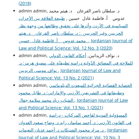
(2018)
admin admin, د. سلطان ناصر القرعان د. هيثم محمد
عدوس أ. فاطمة عادل حسين ,
طبيعة العلاقة بين الأحزاب
السياسية في الأردن وأثرها على تحقيق وظائفها من وجهة نظر
الحزبيين وغير الحزبيين : د. سلطان ناصر القرعان د. هيثم
Jordanian Journal of
,
محمد عدوس أ. فاطمة عادل حسين
Law and Political Science: Vol. 12 No. 3 (2020)
admin admin, د. نواف الزيدانين,
أحكام القانون الدولي
للملاحة في المضائق الدّولية دراسة تطبيقيّة على مضيق هرمز: د.
Jordanian Journal of Law and
,
نواف موسى الزيديين
Political Science: Vol. 13 No. 2 (2021)
الحصانة القضائية الجزائية للمبعوث الدبلوماسي
admin admin,
وتطبيقاتها في التشريعين الأردني والإماراتي: د. طايل محمود
Jordanian Journal of Law
,
الشياب زياد محمد سلامة جفال
and Political Science: Vol. 13 No. 1 (2021)
المسؤولية المدنية لفاحص المركبات - دراسة
admin admin,
في القانون الأردني: د. أحمد سليمان زايد د. وضاح سعود العدوان
Jordanian
,
د. مراد محمود الشنيكات د. أحمد عدنان النعيمات
Journal of Law and Political Science: Vol. 10 No. 3