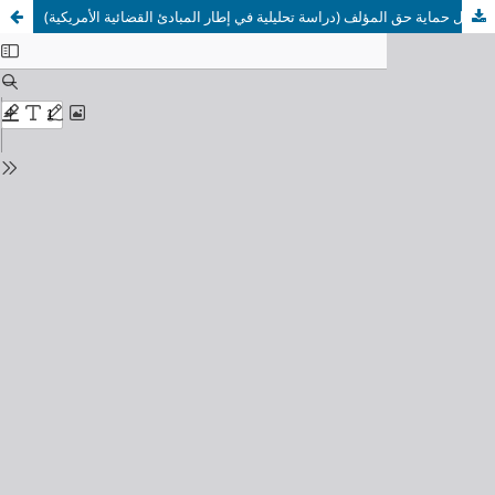
معايير الإبداع في المصنف ومحورية محل حماية حق المؤلف (دراسة تحليلية في إطار المبادئ القضائية الأمريكية)