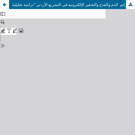
إشكالية تطبيق النصوص الناظمة لجرائم الذم والقدح والتحقير الإلكترونية في التشريع الأردني "دراسة تحليلية"