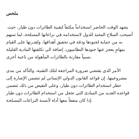
ملخص
يشهد الوقت الحاضر استخداماً مكثفاً لتقنية الطائرات دون طيار، حيث
أصبحت السلاح المحبذ للدول لاستخدامه في نزاعاتها المسلحة، لما تسهم
به من حماية لجنودها ودقة في تحقيق أهدافها، ولقدرتها على القيام
بمهامٍ يعجز عنها جنودها النظاميون، إضافة الى تكلفتها المادية القليلة
نسبياً مقارنة بالطائرات المأهولة من ناحية أخرى.
الأمر الذي يقتضي ضرورة المراجعة لتلك التقنية، والتأكد من مدى
مشروعيتها، إن قواعد القانون الدولي الإنساني لم تتضمن الإشارة إلى
حظر استخدام الطائرات دون طيار، وعلى النقيض من ذلك تتضمن
قواعده العديد من المبادئ التي تجعل من استخدام الطائرات دون طيار
إذا كان متفقاً معها أداة لأنسنة النزاعات المسلحة.