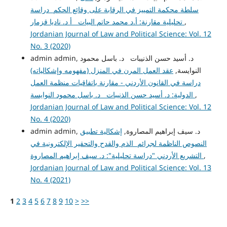
سلطة محكمة التمييز في الرقابة على وقائع الحكم دراسة
,
تحليلية مقارنة: أ.د محمد حاتم البيات أ د. ناديا قزمار
Jordanian Journal of Law and Political Science: Vol. 12
No. 3 (2020)
admin admin, د. أسيد حسن الذنيبات د. باسل محمود
النوايسة,
عقد العمل المرن في المنزل (مفهومه وإشكالياته)
دراسة في القانون الأردني - مقارنة باتفاقيات منظمة العمل
,
الدولية: د. أسيد حسن الذنيبات د. باسل محمود النوايسة
Jordanian Journal of Law and Political Science: Vol. 12
No. 4 (2020)
admin admin, د. سيف إبراهيم المصاروة,
إشكالية تطبيق
النصوص الناظمة لجرائم الذم والقدح والتحقير الإلكترونية في
,
التشريع الأردني "دراسة تحليلية": د. سيف إبراهيم المصاروة
Jordanian Journal of Law and Political Science: Vol. 13
No. 4 (2021)
1
2
3
4
5
6
7
8
9
10
>
>>