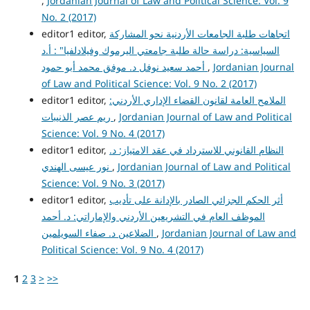
,
Jordanian Journal of Law and Political Science: Vol. 9
No. 2 (2017)
اتجاهات طلبة الجامعات الأردنية نحو المشاركة
editor1 editor,
السياسية: دراسة حالة طلبة جامعتي اليرموك وفيلادلفيا" : أ.د
Jordanian Journal
,
أحمد سعيد نوفل د. موفق محمد أبو حمود
of Law and Political Science: Vol. 9 No. 2 (2017)
الملامح العامة لقانون القضاء الإداري الأردني:
editor1 editor,
Jordanian Journal of Law and Political
,
ريم عصر الذنيبات
Science: Vol. 9 No. 4 (2017)
النظام القانوني للاسترداد في عقد الامتياز: د.
editor1 editor,
Jordanian Journal of Law and Political
,
نور عيسى الهندي
Science: Vol. 9 No. 3 (2017)
أثر الحكم الجزائي الصادر بالإدانة على تأديب
editor1 editor,
الموظف العام في التشريعين الأردني والإماراتي: د. أحمد
Jordanian Journal of Law and
,
الضلاعين د. صفاء السويلمين
Political Science: Vol. 9 No. 4 (2017)
1
2
3
>
>>