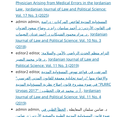
Physician Arising from Medical Errors in the Jordanian
Law
,
Jordanian Journal of Law and Political Science:
Vol. 17 No. 3 (2025)
المسؤولية المدنية لفاحص المركبات - دراسة
admin admin,
في القانون الأردني: د. أحمد سليمان زايد د. وضاح سعود العدوان
Jordanian
,
د. مراد محمود الشنيكات د. أحمد عدنان النعيمات
Journal of Law and Political Science: Vol. 10 No. 3
(2018)
التزام منظم الحدث الرياضي بالأمن والسلامة:
editor2 editor,
Jordanian Journal of Law and
,
د. فايز محمد النصير
Political Science: Vol. 11 No. 3 (2019)
المرتقب في قواعد نهوض المسؤولية المدنية
editor2 editor,
والإعفاء منها "دراسة تحليلية معمقة للقانون المدني الفرنسي"
في ضوء مشروع قانون إصلاح نظرية المسؤولية المدنية "PLRRC
Jordanian
,
Urvoas 2017" : أ. د. محمد عرفان الخطيب
Journal of Law and Political Science: Vol. 11 No. 4
(2019)
admin admin, د. ضامن سلمان المعايطة ,
الخطأ الطبي في
ضوء قانون المسؤولية المدنية الطبية والصحية الأردني: د. ضامن