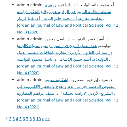
admin admin, أ.د محمد حاتم البيات أ د. ناديا قزمار,
مدى
سلطة محكمة التمييز في الرقابة على وقائع الحكم دراسة
,
تحليلية مقارنة: أ.د محمد حاتم البيات أ د. ناديا قزمار
Jordanian Journal of Law and Political Science: Vol. 12
No. 3 (2020)
admin admin, د. أسيد حسن الذنيبات د. باسل محمود
النوايسة,
عقد العمل المرن في المنزل (مفهومه وإشكالياته)
دراسة في القانون الأردني - مقارنة باتفاقيات منظمة العمل
,
الدولية: د. أسيد حسن الذنيبات د. باسل محمود النوايسة
Jordanian Journal of Law and Political Science: Vol. 12
No. 4 (2020)
admin admin, د. سيف إبراهيم المصاروة,
إشكالية تطبيق
النصوص الناظمة لجرائم الذم والقدح والتحقير الإلكترونية في
,
التشريع الأردني "دراسة تحليلية": د. سيف إبراهيم المصاروة
Jordanian Journal of Law and Political Science: Vol. 13
No. 4 (2021)
1
2
3
4
5
6
7
8
9
10
>
>>