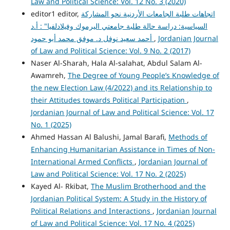
Law and Political Science: Vol. 12 No. 3 (2020)
اتجاهات طلبة الجامعات الأردنية نحو المشاركة
editor1 editor,
السياسية: دراسة حالة طلبة جامعتي اليرموك وفيلادلفيا" : أ.د
Jordanian Journal
,
أحمد سعيد نوفل د. موفق محمد أبو حمود
of Law and Political Science: Vol. 9 No. 2 (2017)
Naser Al-Sharah, Hala Al-salahat, Abdul Salam Al-
Awamreh,
The Degree of Young People’s Knowledge of
the new Election Law (4/2022) and its Relationship to
their Attitudes towards Political Participation
,
Jordanian Journal of Law and Political Science: Vol. 17
No. 1 (2025)
Ahmed Hassan Al Balushi, Jamal Barafi,
Methods of
Enhancing Humanitarian Assistance in Times of Non-
International Armed Conflicts
,
Jordanian Journal of
Law and Political Science: Vol. 17 No. 2 (2025)
Kayed Al- Rkibat,
The Muslim Brotherhood and the
Jordanian Political System: A Study in the History of
Political Relations and Interactions
,
Jordanian Journal
of Law and Political Science: Vol. 17 No. 4 (2025)