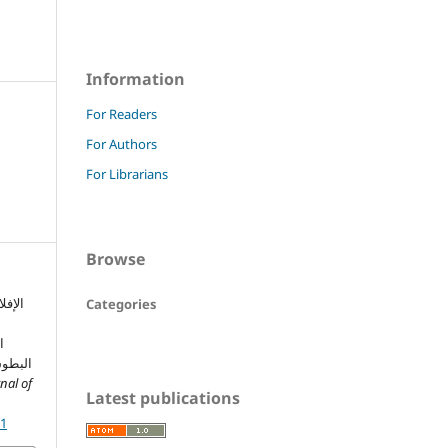
Information
For Readers
For Authors
For Librarians
Browse
الإفل
Categories
ا
البطوش
nal of
Latest publications
21