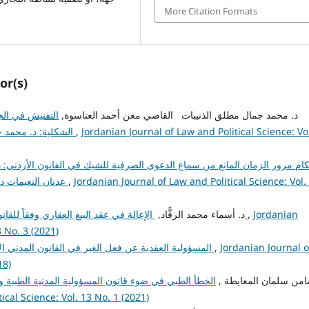
More Citation Formats
or(s)
admin admin, د. محمد جمال مطلق الذنيبات القاضي معن أحمد العناسوة,
التفتيش في الج
Jordanian Journal of Law and Political Science: Vo
,
الشكلية: د. محمد جمال مطلق الذنيبات القاضي معن أحمد العناسوة
ام مرور الزمان المانع من سماع الدعوى الصرفية للشيك في القانون الأردني: د. 
Jordanian Journal of Law and Political Science: Vol.
,
عدنان النعيمات د. علي أحمد الزعـــــــــبي د. مراد محمد الشنيـكات
Jordanian
,
الإعالة في عقد البيع العقاري وفقاً للقانون الأردني: د. أسماء محمد الرقًّاد
admin admin, د. أسماء محمد الرقًّاد,
3 No. 3 (2021)
Jordanian Journal o
,
المسؤولية العقدية عن فعل الغير في القانون المدني الأردني: د. نجم رياض نجم الربضي
18)
admin, د. ضامن سلمان المعايطة ,
الخطأ الطبي في ضوء قانون المسؤولية المدنية الطبية 
ical Science: Vol. 13 No. 1 (2021)