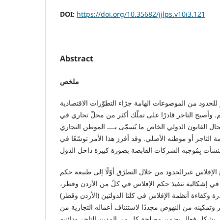
DOI:
https://doi.org/10.35682/jjlps.v10i3.121
Abstract
ملخص
للحدود من الموضوعات الهامة جرّاء التطوّرات الاقتصادية
لم. وأصبح التاجر قادرًا على تملّك أكثر من محلّ تجاري في
ال القانون الدولي الخاص ما يُسمّى بــــ الموطن التجاري
ة التاجر أو موطنه الأصلي. وقد أفرز هذا الأمر توسّعًا في
الإفلاس عبرالحدود من خلال التطرّق أوّلًا إلى طبيعة حكم
ًا في إشكالية تنفيذ حكم الإفلاس في كلّ من الأردن وقطر،
رة وكفاءة أنظمة الإفلاس في كلتا الدولتين (الأردن وقطر)
 وتمكينه من النهوض مجددًا لاستئناف أعماله التجارية من
ي بشكل فعال يضمن مصلحة كل من المدين التاجر ودائنيه