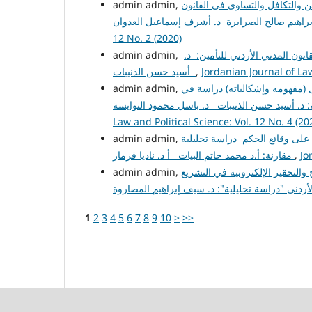
ن والتكافل والتساوي في القانون
12 No. 2 (2020)
نون المدني الأردني للتأمين: د.
Jordanian Journal of Law
,
أسيد حسن الذنيبات
 (مفهومه وإشكالياته) دراسة في
Law and Political Science: Vol. 12 No. 4 (20
على وقائع الحكم دراسة تحليلية
Jo
,
مقارنة: أ.د محمد حاتم البيات أ د. ناديا قزمار
التحقير الإلكترونية في التشريع
1
2
3
4
5
6
7
8
9
10
>
>>