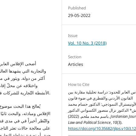
Published
29-05-2022
Issue
Vol. 10 No. 3 (2018)
Section
أضحى الإفلاس العابر 
Articles
والتجارية التي يشهدها العا
أكثر من دولة. ويثور في مج
How to Cite
واختلافه عن محلّ إقام
اس العابر للحدود: دراسة تحليلية مقارنة بين
الأنشطة التّجارية للشركات فنشأت بِمُوجبه الشركات القابضة بصورة كبيرة داخل الدول.
القانون الأردني والقطري في ضوء قانون
لأونيسترال النموذجي: الدكتور حسام محمد
يُعالج هذا البحث موضوع 
* الدكتور نزال منصور الكسواني الدكتور
الإفلاس ومبادئه، والبحث ثاني
Jordanian Jour
باسم محمد ملحم. (2022).
والنّظر أخيراً في في مدى قد
Law and Political Science
,
10
(3).
على معالجة حالات تعثر التاجر
https://doi.org/10.35682/jjlps.v10i3.1
جهة، أو تصفية نشاطة التجار