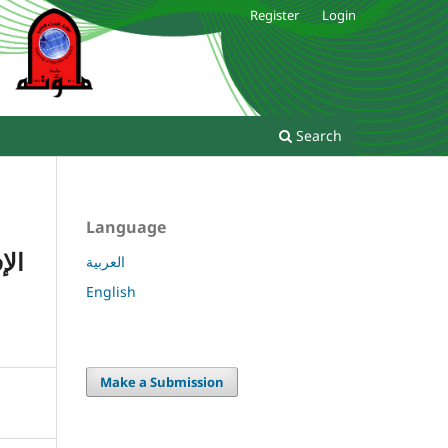
Register
Login
Search
Language
الإ
العربية
English
Make a Submission